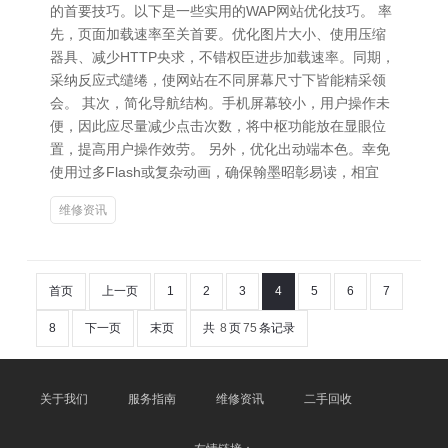
的首要技巧。以下是一些实用的WAP网站优化技巧。 率
先，页面加载速率至关首要。优化图片大小、使用压缩
器具、减少HTTP央求，不错权臣进步加载速率。同期，
采纳反应式缱绻，使网站在不同屏幕尺寸下皆能精采领
会。 其次，简化导航结构。手机屏幕较小，用户操作未
便，因此应尽量减少点击次数，将中枢功能放在显眼位
置，提高用户操作效劳。 另外，优化出动端本色。幸免
使用过多Flash或复杂动画，确保翰墨昭彰易读，相宜
维修资讯
首页
上一页
1
2
3
4
5
6
7
8
下一页
末页
共
8
页
75
条记录
关于我们
服务指南
维修资讯
二手回收