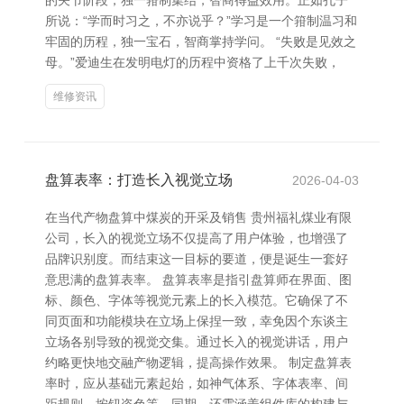
的关节阶段，独一箝制集结，智商得益效用。正如孔子
所说：“学而时习之，不亦说乎？”学习是一个箝制温习和
牢固的历程，独一宝石，智商掌持学问。 “失败是见效之
母。”爱迪生在发明电灯的历程中资格了上千次失败，
维修资讯
盘算表率：打造长入视觉立场
2026-04-03
在当代产物盘算中煤炭的开采及销售 贵州福礼煤业有限
公司，长入的视觉立场不仅提高了用户体验，也增强了
品牌识别度。而结束这一目标的要道，便是诞生一套好
意思满的盘算表率。 盘算表率是指引盘算师在界面、图
标、颜色、字体等视觉元素上的长入模范。它确保了不
同页面和功能模块在立场上保捏一致，幸免因个东谈主
立场各别导致的视觉交集。通过长入的视觉讲话，用户
约略更快地交融产物逻辑，提高操作效果。 制定盘算表
率时，应从基础元素起始，如神气体系、字体表率、间