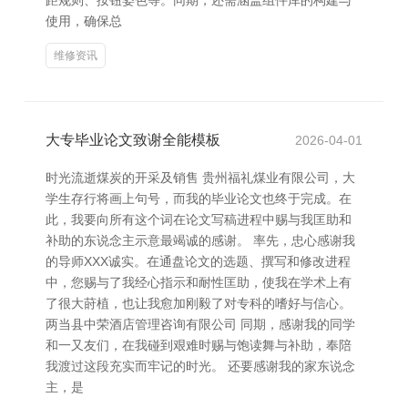
距规则、按钮姿色等。同期，还需涵盖组件库的构建与
使用，确保总
维修资讯
大专毕业论文致谢全能模板
2026-04-01
时光流逝煤炭的开采及销售 贵州福礼煤业有限公司，大
学生存行将画上句号，而我的毕业论文也终于完成。在
此，我要向所有这个词在论文写稿进程中赐与我匡助和
补助的东说念主示意最竭诚的感谢。 率先，忠心感谢我
的导师XXX诚实。在通盘论文的选题、撰写和修改进程
中，您赐与了我经心指示和耐性匡助，使我在学术上有
了很大莳植，也让我愈加刚毅了对专科的嗜好与信心。
两当县中荣酒店管理咨询有限公司 同期，感谢我的同学
和一又友们，在我碰到艰难时赐与饱读舞与补助，奉陪
我渡过这段充实而牢记的时光。 还要感谢我的家东说念
主，是