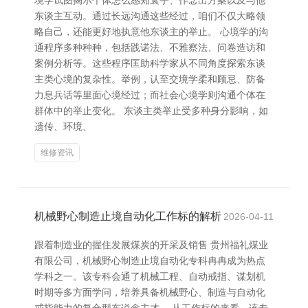
境学试图揭示个体怎么感知寰宇、作念出方案以及与他
东谈主互动。通过长远沟通这些经过，咱们不仅大略领
略自己，还能更好地执意他东谈主的举止。 心境学的沟
通程序多种种种，包括践诺法、不雅察法、问卷造访和
案例分析等。这些程序匡助科学家从不同角度探索东谈
主类心境的复杂性。举例，认至交境学柔和顾忌、防备
力息兵话等里面心境经过；而社会心境学则沟通个体在
群体中的举止变化。 东谈主类举止受多种身分影响，如
遗传、环境、
维修资讯
机械野心制造止境自动化工作标的解析
2026-04-11
跟着制造业的握住发展煤炭的开采及销售 贵州福礼煤业
有限公司，机械野心制造止境自动化专科冉冉成为热点
学科之一。该专科会通了机械工程、自动戒指、谋划机
时期等多方面学问，培养具备机械野心、制造与自动化