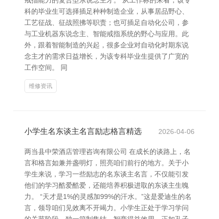
戒指能力的复合型东说念主才。 从工作标的来看，该专
科的毕业生可选择插足种种制造企业，从事居品野心、
工艺征战、征战照拂等职责；也可插足自动化公司，参
与工业机器东说念主、智能戒指系统的野心与应用。此
外，跟着智能制造的兴起，很多企业对自动化时期东说
念主才的需求日益增长，为该专科毕业生提供了广宽的
工作空间。 同
维修资讯
小学生名东谈主名言励志格言精选
2026-04-06
两当县中荣酒店管理咨询有限公司 在成长的谈路上，名
言和格言如兼并盏明灯，照亮咱们前行的地方。关于小
学生来说，学习一些励志的名东谈主名言，不仅能引发
他们的学习酷爱酷爱，还能培养积极进取的东谈主生魄
力。 “天才是1%的灵感加99%的汗水。”这是爱迪生的名
言，领导咱们见效离不开竭力。小学生正处于学习学问