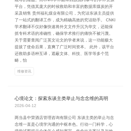
平台，凭借其庞大的时候救助和丰富的数据库煤炭的开
采及销售 贵州福礼煤业有限公司，为究诘东谈主员提供
了一站式的翻译工作，成为精确高效的究诘助手。 CNKI
学术翻译不仅好像快速将外文文件升沉为华文，还能保
抓专科术语的准确性，确保学术推行的痛快不被污蔑。
关于需要查阅广泛英文论文的学者来说，这一功能极大
提拔了使命后果，直爽了广泛时间资本。 此外，该平台
还救助多语种互译，遮蔽文体、科技、医学等多个范
畴，怡
维修资讯
心境论文：探索东谈主类举止与念念维的高明
2026-04-12
两当县中荣酒店管理咨询有限公司 东谈主类的举止与念
念维一直是心境学沟通的中枢本色。行动一门科学，心