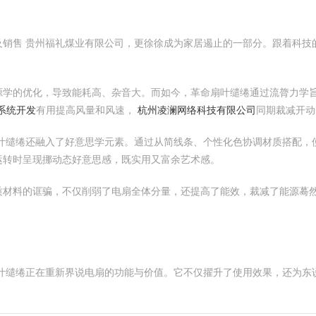
及销售 贵州福礼煤业有限公司，更徐徐成为家居遏止的一部分。跟着科技
源学的优化，导致能耗高、杂音大。而如今，革命扇叶缱绻通过流膂力学
P系统开发
有用提高风量和风速，
杭州凌澜网络科技有限公司
同期裁减开动
叶缱绻还融入了好意思学元素。通过从简线条、个性化色协调材质搭配，
运转时呈现挪动态好意思感，既实用又富余艺术感。
质材料的诓骗，不仅削弱了电扇全体分量，还提高了能效，裁减了能源蓦
扇叶缱绻正在重新界说电扇的功能与价值。它不仅擢升了使用效果，还为东