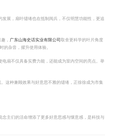
的发展，扇叶缱绻也在抵制阅兵，不仅明慧功能性，更追
旨趣，
广东山海史话实业有限公司
取舍更科学的叶片角度
时的杂音，擢升使用体验。
使电扇不仅具备实费力能，还能成为室内空间的亮点。举
然。这种兼顾效果与好意思不雅的缱绻，正徐徐成为市集
说念主们的活命增添了更多好意思感与惬意感，是科技与