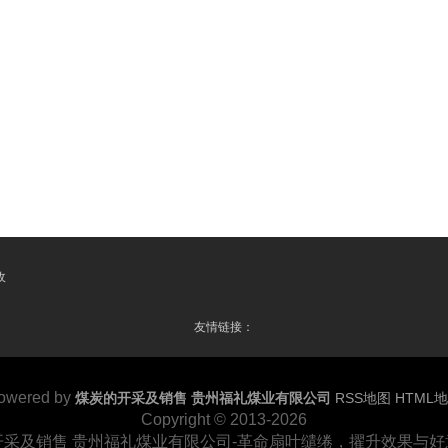
收
友情链接：
owered by
煤炭的开采及销售 贵州福礼煤业有限公司
RSS地图
HTML
Copyright © 2013-2026
开采及销售 贵州福礼煤业有限公司-革命扇叶缱绻，擢升效果与好