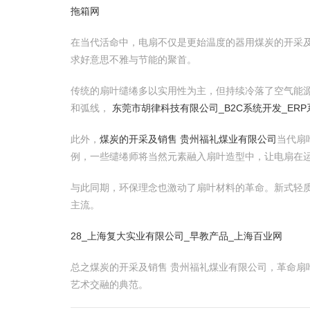
拖箱网
在当代活命中，电扇不仅是更始温度的器用煤炭的开采
求好意思不雅与节能的聚首。
传统的扇叶缱绻多以实用性为主，但持续冷落了空气能
和弧线，
东莞市胡律科技有限公司_B2C系统开发_ER
此外，
煤炭的开采及销售 贵州福礼煤业有限公司
当代扇
例，一些缱绻师将当然元素融入扇叶造型中，让电扇在
与此同期，环保理念也激动了扇叶材料的革命。新式轻
主流。
28_上海复大实业有限公司_早教产品_上海百业网
总之煤炭的开采及销售 贵州福礼煤业有限公司，革命
艺术交融的典范。