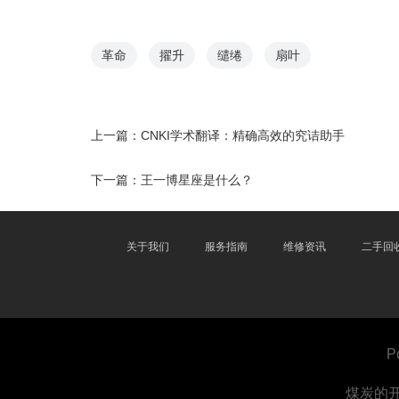
革命
擢升
缱绻
扇叶
上一篇：
CNKI学术翻译：精确高效的究诘助手
下一篇：
王一博星座是什么？
关于我们
服务指南
维修资讯
二手回
P
煤炭的